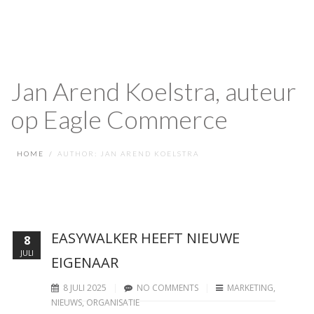
Jan Arend Koelstra, auteur
op Eagle Commerce
HOME
AUTHOR: JAN AREND KOELSTRA
EASYWALKER HEEFT NIEUWE
8
JULI
EIGENAAR
8 JULI 2025
NO COMMENTS
MARKETING
,
NIEUWS
,
ORGANISATIE