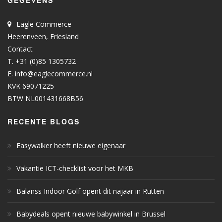
GEGEVENS
Eagle Commerce
Heerenveen, Friesland
Contact
T. +31 (0)85 1305732
E.
info@eaglecommerce.nl
KVK 69071225
BTW NL001431668B56
RECENTE BLOGS
Easywalker heeft nieuwe eigenaar
Vakantie ICT-checklist voor het MKB
Balanss Indoor Golf opent dit najaar in Rutten
Babydeals opent nieuwe babywinkel in Brussel