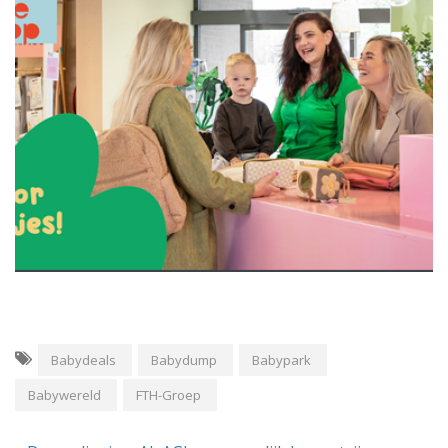
Babydeals
Babydump
Babypark
Babywereld
FTH-Groep