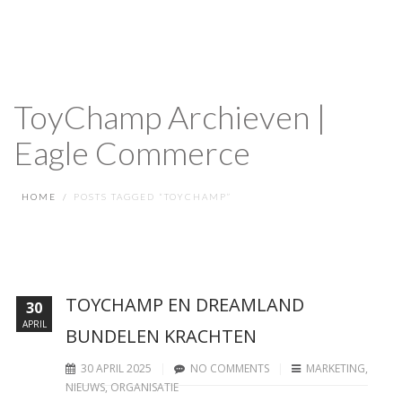
ToyChamp Archieven |
Eagle Commerce
HOME
POSTS TAGGED “TOYCHAMP”
TOYCHAMP EN DREAMLAND
30
APRIL
BUNDELEN KRACHTEN
30 APRIL 2025
NO COMMENTS
MARKETING
,
NIEUWS
,
ORGANISATIE