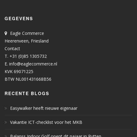
GEGEVENS
Eagle Commerce
Heerenveen, Friesland
Contact
T. +31 (0)85 1305732
E.
info@eaglecommerce.nl
KVK 69071225
BTW NL001431668B56
RECENTE BLOGS
Easywalker heeft nieuwe eigenaar
Vakantie ICT-checklist voor het MKB
Balanss Indoor Golf opent dit najaar in Rutten