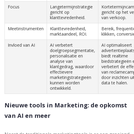
Focus
Langetermijnstrategie
Kortetermijnca
gericht op
gericht op het v
klanttevredenheid.
van verkoop.
Meetinstrumenten
Klanttevredenheid,
Bereik, frequenti
marktaandeel, ROI.
klikken, conversi
Invloed van AI
AI verbetert
AI optimaliseert
doelgroepsegmentatie,
advertentieplaat
personalisatie en
biedt realtime
analyse van
biedstrategieën 
klantgedrag, waardoor
verbetert de effec
effectievere
van reclamecam
marketingstrategieën
door inzichten ui
kunnen worden
data te halen.
ontwikkeld.
Nieuwe tools in Marketing: de opkomst
van AI en meer