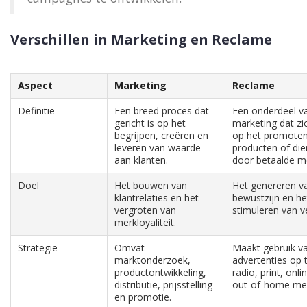
Verschillen in Marketing en Reclame
Aspect
Marketing
Reclame
Definitie
Een breed proces dat
Een onderdeel v
gericht is op het
marketing dat zic
begrijpen, creëren en
op het promoten
leveren van waarde
producten of die
aan klanten.
door betaalde m
Doel
Het bouwen van
Het genereren v
klantrelaties en het
bewustzijn en he
vergroten van
stimuleren van v
merkloyaliteit.
Strategie
Omvat
Maakt gebruik v
marktonderzoek,
advertenties op t
productontwikkeling,
radio, print, onli
distributie, prijsstelling
out-of-home me
en promotie.